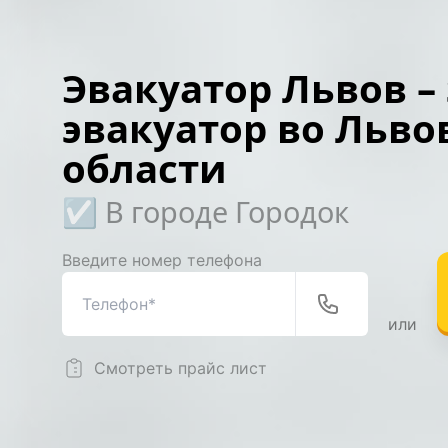
Эвакуатор Львов –
эвакуатор во Льво
области
☑️ В городе Городок
Введите номер телефона
или
Смотреть прайс лист