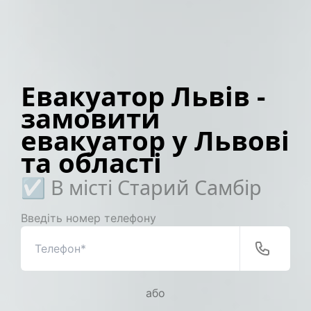
Евакуатор Львів -
замовити
евакуатор у Львові
та області
☑️ В місті Старий Самбір
Введіть номер телефону
або