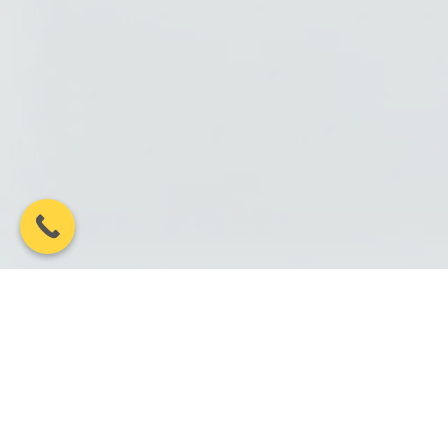
100%
10 РОКІВ+
Гарантія дотримання
Років на ринку
термінів